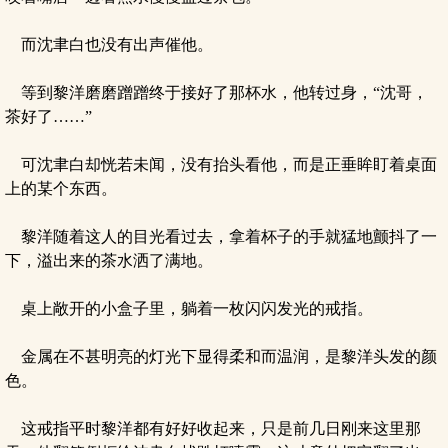
而沈聿白也没有出声催他。
等到黎洋磨磨蹭蹭终于接好了那杯水，他转过身，“沈哥，
茶好了……”
可沈聿白却恍若未闻，没有抬头看他，而是正垂眸盯着桌面
上的某个东西。
黎洋随着这人的目光看过去，拿着杯子的手就猛地颤抖了一
下，溢出来的茶水洒了满地。
桌上敞开的小盒子里，躺着一枚闪闪发光的戒指。
金属在不甚明亮的灯光下显得柔和而温润，是黎洋头发的颜
色。
这戒指平时黎洋都有好好收起来，只是前几日刚来这里那