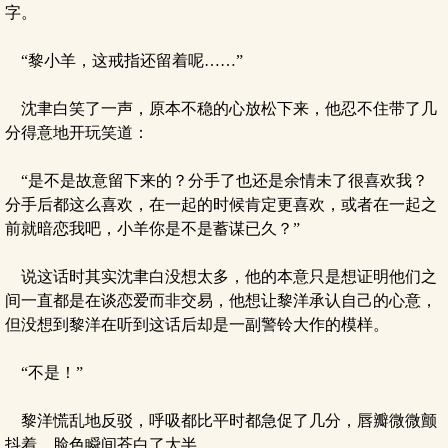
字。
“黎小羊，这戒指还留着呢……”
沈聿白笑了一声，原本不稳的心放松下来，他忍不住带了几
分得意地开玩笑道：
“是不是故意留下来的？分手了也还是余情未了很喜欢我？
分手后都这么喜欢，在一起的时候肯定更喜欢，或者在一起之
前就暗恋我吧，小羊你是不是蓄谋已久？”
说这话时其实沈聿白没想太多，他的本意只是想证明他们之
间一直都是在谈恋爱而非交易，他想让黎洋承认自己的心意，
但没想到黎洋在听到这话后却是一副警铃大作的模样。
“不是！”
黎洋慌乱地反驳，呼吸都比平时都急促了几分，唇瓣微微颤
抖着，脸色瞬间苍白了大半。