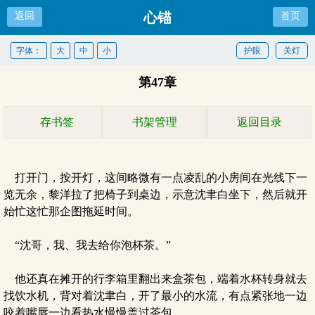
心锚
返回
首页
字体：
大
中
小
护眼
关灯
第47章
存书签
书架管理
返回目录
打开门，按开灯，这间略微有一点凌乱的小房间在光线下一
览无余，黎洋拉了把椅子到桌边，示意沈聿白坐下，然后就开
始忙这忙那企图拖延时间。
“沈哥，我、我去给你泡杯茶。”
他还真在摊开的行李箱里翻出来盒茶包，端着水杯转身就去
找饮水机，背对着沈聿白，开了最小的水流，有点紧张地一边
咬着嘴唇一边看热水慢慢盖过茶包。