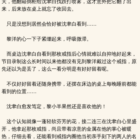
天，他翻箱倒柜给沈聿白找跌打喷雾，这才意外把它翻了出
来，后来放在桌上就忘了收回去。
只是没想到居然会恰好被沈聿白看到……
黎洋的心一下子紧绷起来，呼吸微滞。
而桌边沈聿白自看到那枚戒指后心情就难以自抑地好起来，
节目录制这么长时间以来他都没有见到黎洋戴过这个戒指，原
先还以为是丢了，这么一看分明是有好好留着呢。
不仅好好留着还随身携带，还摆在床边的桌上每晚睡前都能
看到的位置……
沈聿白愈发笃定，黎小羊果然还是喜欢他的！
这个认知就像一蓬轻软芬芳的花，接二连三在沈聿白心里盛
开，他拿起那枚戒指，尚且带着凉意的金属在他的掌心被暖
热，仔细去看，还能看到戒指内圈他当初亲手刻下的两人的名