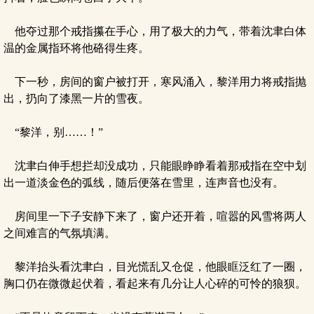
他夺过那个戒指攥在手心，用了极大的力气，带着沈聿白体
温的金属指环将他硌得生疼。
下一秒，房间的窗户被打开，寒风涌入，黎洋用力将戒指抛
出，扔向了漆黑一片的雪夜。
“黎洋，别……！”
沈聿白伸手想拦却没成功，只能眼睁睁看着那戒指在空中划
出一道淡金色的弧线，随后便落在雪里，连声音也没有。
房间里一下子安静下来了，窗户还开着，喧嚣的风雪将两人
之间难言的气氛填满。
黎洋抬头看沈聿白，目光慌乱又仓促，他眼眶泛红了一圈，
胸口仍在微微起伏着，看起来有几分让人心碎的可怜的狼狈。