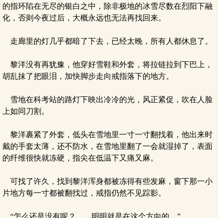
的指环陷在无尽的银白之中，除非极地的冰雪尽数在烈阳下融
化，否则今夜过后，大概永远也无法再找回来。
走廊里的灯几乎都暗了下去，已经太晚，所有人都休息了。
黎洋没有再犹豫，他穿好雪鞋和外套，将拉链拉到下巴上，
胡乱抹了把眼泪，加快脚步走向戒指落下的地方。
雪地在科考站的路灯下映出冷冷的光，风正紧促，吹在人脸
上如同刀割。
黎洋裹紧了外套，低头在雪地里一寸一寸翻找着，他出来时
戴的手套太薄，还不防水，在雪地里翻了一会就湿掉了，表面
的纤维很快就冻硬，指尖在低温下又痛又麻。
可找了许久，找到黎洋浑身都被冻得有些发麻，窗下那一小
片地方每一寸都被翻找过，戒指仍然不见踪影。
“怎么还是没有呢？……明明就是在这个方向的。”