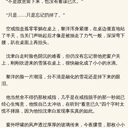
“不是故意留下来，也没有蓄谋已久。”
“只是……只是忘记扔掉了。”
空戒指盒孤零零躺在桌上，黎洋浑身紧绷，在桌边僵直地站
了半天，当关门声响起后才像是被抽走了力气一般，深深弯下
腰，趴在桌面上再抬头。
沈聿白走时脸色阴沉的难看，但仍没有忘记替他把窗户关
上，刚刚吹进来的雪落在桌上，很快融化成了小小的水滴。
黎洋的脸一片潮湿，分不清是融化的雪花还是掉下来的眼
泪。
他当然舍不得扔那枚戒指，几乎是在戒指脱手的那一秒就已
经心生悔意，他恨自己太冲动，在听到“蓄意已久”四个字时太
慌不择路，因为他怕沈聿白发现事实真的如此。
窗外呼啸的风声透过厚厚的玻璃传来，今夜骤雪，那枚小小