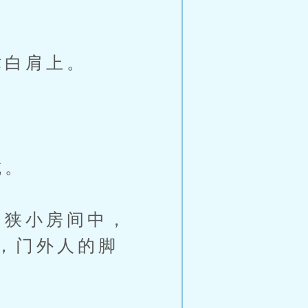
白肩上。
抗。
狭小房间中，
，门外人的脚