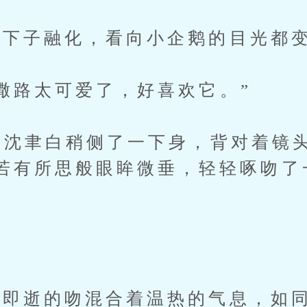
下子融化，看向小企鹅的目光都变
路太可爱了，好喜欢它。”
沈聿白稍侧了一下身，背对着镜
若有所思般眼眸微垂，轻轻啄吻了
”
逝的吻混合着温热的气息，如同