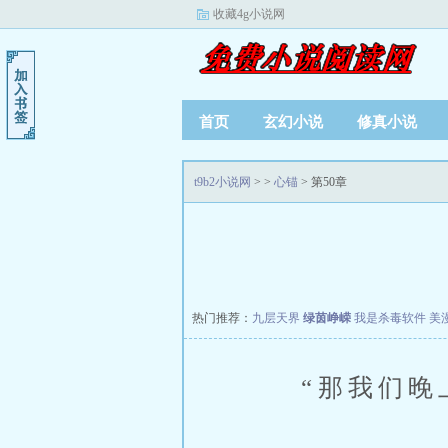
收藏4g小说网
首页
玄幻小说
修真小说
t9b2小说网
>
>
心锚
> 第50章
热门推荐：
九层天界
绿茵峥嵘
我是杀毒软件
美
“那我们晚上