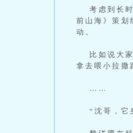
考虑到长时间
前山海》策划
动。
比如说大家一
拿去喂小拉撒
……
“沈哥，它身