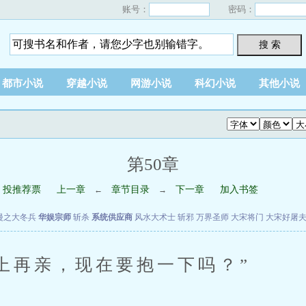
账号：
密码：
搜 索
都市小说
穿越小说
网游小说
科幻小说
其他小说
第50章
投推荐票
上一章
章节目录
下一章
加入书签
←
→
漫之大冬兵
华娱宗师
斩杀
系统供应商
风水大术士
斩邪
万界圣师
大宋将门
大宋好屠
再亲，现在要抱一下吗？”