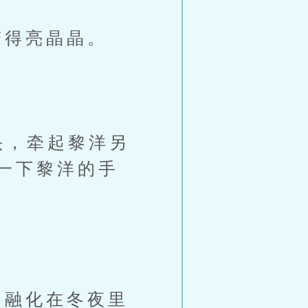
得亮晶晶。
头，牵起黎洋另
一下黎洋的手
融化在冬夜里