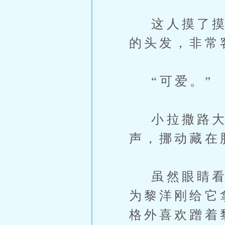
这人摸了摸小
的头发，非常
“可爱。”
小拉撒路大
声，挪动藏在
虽然眼睛看不
为黎洋刚给它
格外喜欢蹭着