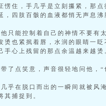
怔愣住，手几乎是立刻攥紧，那点
延，四肢百骸的血液都悄无声息沸
只能控制着自己的神情不要有太
发烫也紧抿着唇，水润的眼睛一眨
己手心上残留的那点余温越来越烫
了点笑意，声音很轻地问他，“
乎在脱口而出的一瞬间就被风淹
将其捕捉到。