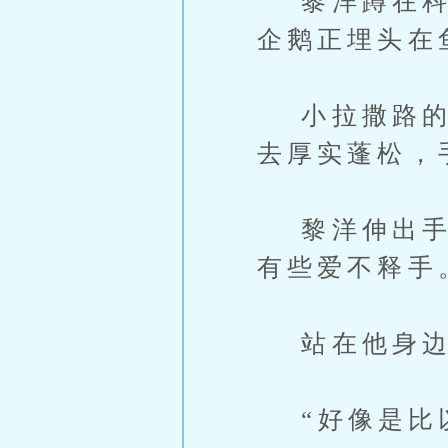
黎洋蹲在科考
企鹅正埋头在
小拉撒路的绒
去厚实蓬松，
黎洋伸出手指
有些爱不释手
站在他身边
“好像是比以