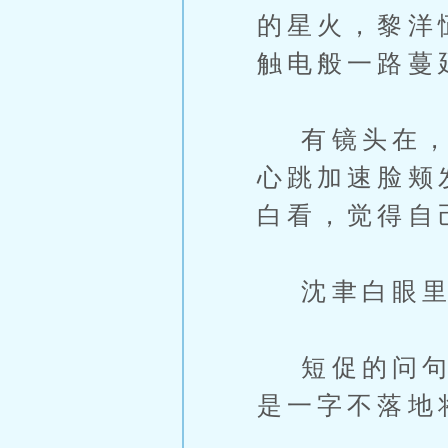
的星火，黎洋
触电般一路蔓
有镜头在，他
心跳加速脸颊
白看，觉得自
沈聿白眼里带
短促的问句几
是一字不落地