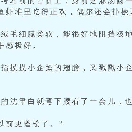
站前的台阶上，身前芝麻汤圆一
鱼虾堆里吃得正欢，偶尔还会扑棱
毛细腻柔软，能很好地阻挡极地
手感极好。
摸摸小企鹅的翅膀，又戳戳小企
。
的沈聿白就弯下腰看了一会儿，也
前更蓬松了。”