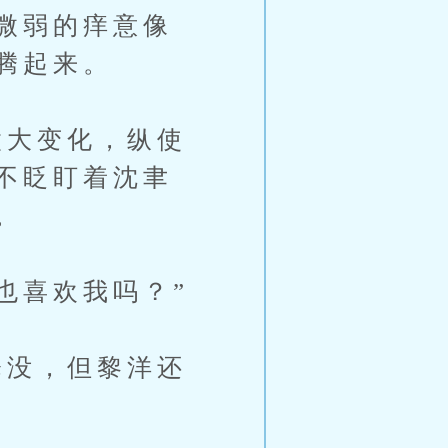
微弱的痒意像
腾起来。
大变化，纵使
不眨盯着沈聿
。
也喜欢我吗？”
没，但黎洋还