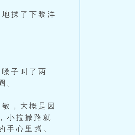
地揉了下黎洋
嗓子叫了两
圈。
敏，大概是因
，小拉撒路就
的手心里蹭。