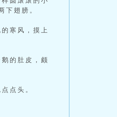
样圆滚滚的小
两下翅膀。
的寒风，摸上
鹅的肚皮，颇
点点头。