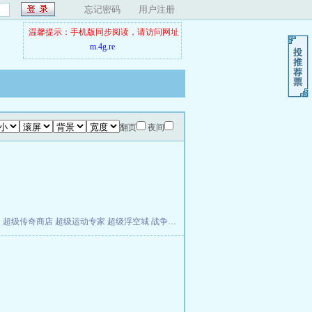
忘记密码
用户注册
温馨提示：手机版同步阅读，请访问网址
m.4g.re
翻页
夜间
夫
超级传奇商店
超级运动专家
超级浮空城
战争天堂
混元道纪
教练万岁
都市全能巨星