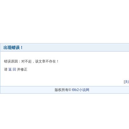
出现错误！
错误原因：对不起，该文章不存在！
请
返 回
并修正
[
关
版权所有©
t9b2小说网