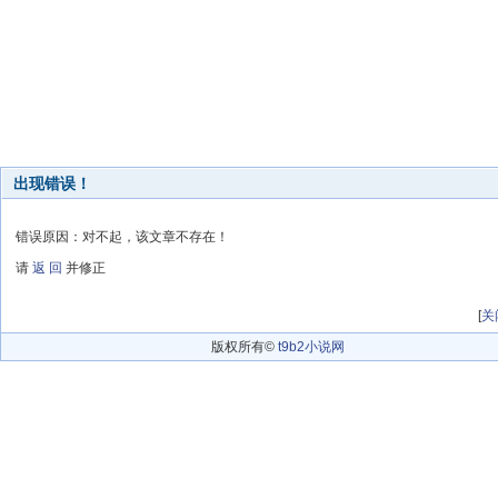
出现错误！
错误原因：对不起，该文章不存在！
请
返 回
并修正
[
关
版权所有©
t9b2小说网