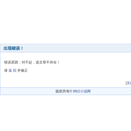
出现错误！
错误原因：对不起，该文章不存在！
请
返 回
并修正
[
关
版权所有©
t9b2小说网